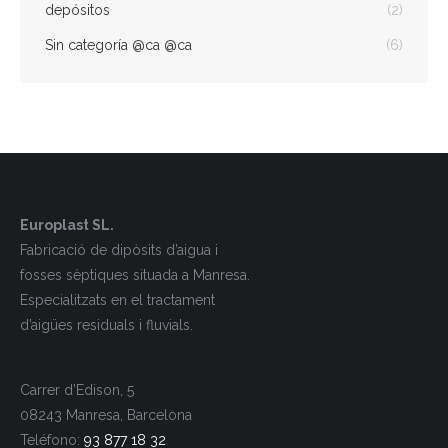
depósitos
(2)
Sin categoría @ca @ca
(6)
Europlast SL.
Fabricació de dipòsits d’aigua i
fosses sèptiques situada a Manresa.
Especialitzats en el tractament
d’aigües residuals i fluvials.
Carrer d’Edison, 5
08243 Manresa, Barcelona
Teléfono:
93 877 18 32