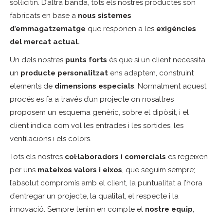
sol·licitin. D’altra banda, tots els nostres productes són
fabricats en base a
nous sistemes
d’emmagatzematge
que responen a les
exigències
del mercat actual.
Un dels nostres
punts forts
és que si un client necessita
un
producte personalitzat
ens adaptem, construint
elements de
dimensions especials
. Normalment aquest
procés es fa a través d’un projecte on nosaltres
proposem un esquema genèric, sobre el dipòsit, i el
client indica com vol les entrades i les sortides, les
ventilacions i els colors.
Tots els nostres
col·laboradors i comercials
es regeixen
per uns
mateixos valors i eixos
, que seguim sempre;
l’absolut compromís amb el client, la puntualitat a l’hora
d’entregar un projecte, la qualitat, el respecte i la
innovació. Sempre tenim en compte el
nostre equip
,