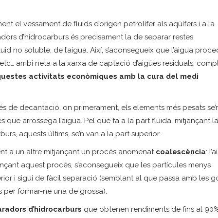
nt el vessament de fluids d’origen petrolífer als aqüífers i a la
dors d’hidrocarburs és precisament la de separar restes
luid no soluble, de l’aigua. Així, s’aconsegueix que l’aigua proc
etc… arribi neta a la xarxa de captació d’aigües residuals, compl
questes activitats econòmiques amb la cura del medi
s de decantació, on primerament, els elements més pesats se’
s que arrossega l’aigua. Pel què fa a la part fluida, mitjançant l
burs, aquests últims, se’n van a la part superior.
ment a un altre mitjançant un procés anomenat
coalescència
: l’
ançant aquest procés, s’aconsegueix que les partícules menys
rior i sigui de fàcil separació (semblant al que passa amb les g
es per formar-ne una de grossa).
radors d’hidrocarburs
que obtenen rendiments de fins al 90%