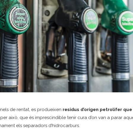
túnels de rentat, es produeixen
residus d’orígen petrolífer que
s per això, que és imprescindible tenir cura d’on van a parar aqu
onament els separadors d’hidrocarburs.