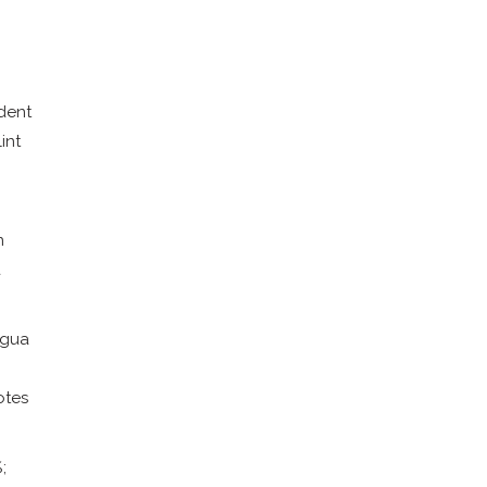
edent
int
n
a
aigua
otes
;