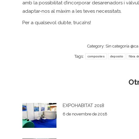
amb la possibilitat d’incorporar desarenadors i vàlvul
adaptar-nos al màxim a les teves necessitats.
Per a qualsevol dubte, truca’ns!
Category:
Sin categoría @c
Tags:
composites
deposito
fibra d
Ot
EXPOHABITAT 2018
6 de novembre de 2018