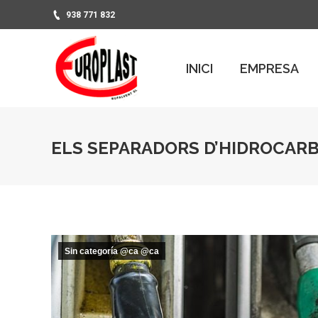
938 771 832
PRO
INICI
EMPRESA
INICI
EMPRESA
ELS SEPARADORS D’HIDROCAR
Sin categoría @ca @ca