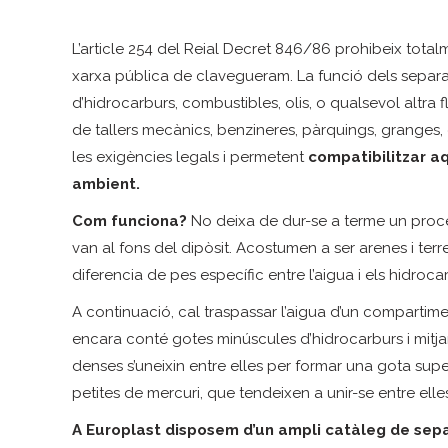
L’article 254 del Reial Decret 846/86 prohibeix totalme
xarxa pública de clavegueram. La funció dels separa
d’hidrocarburs, combustibles, olis, o qualsevol altra f
de tallers mecànics, benzineres, pàrquings, granges, 
les exigències legals i permetent
compatibilitzar a
ambient.
Com funciona?
No deixa de dur-se a terme un procé
van al fons del dipòsit. Acostumen a ser arenes i terre
diferencia de pes específic entre l’aigua i els hidrocar
A continuació, cal traspassar l’aigua d’un comparti
encara conté gotes minúscules d’hidrocarburs i mitj
denses s’uneixin entre elles per formar una gota supe
petites de mercuri, que tendeixen a unir-se entre ell
A Europlast disposem d’un ampli catàleg de sepa