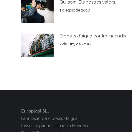
Qui som. Els nostres valors.
1 d'agost de 2018
Dipòsits d’aigua contra incendis
2 de juny de 2018
Europlast SL.
Fabricació de dipòsits d’aigua i
fosses sèptiques situada a Manresa.