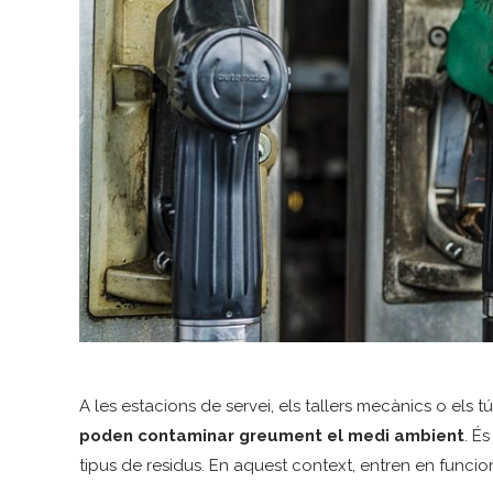
A les estacions de servei, els tallers mecànics o els 
poden contaminar greument el medi ambient
. É
tipus de residus. En aquest context, entren en funci