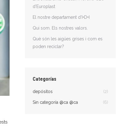
d’Europlast
El nostre departament d’I+D+I
Qui som. Els nostres valors.
Què són les aigües grises i com es
poden reciclar?
Categorías
depósitos
(2)
Sin categoría @ca @ca
(6)
ests