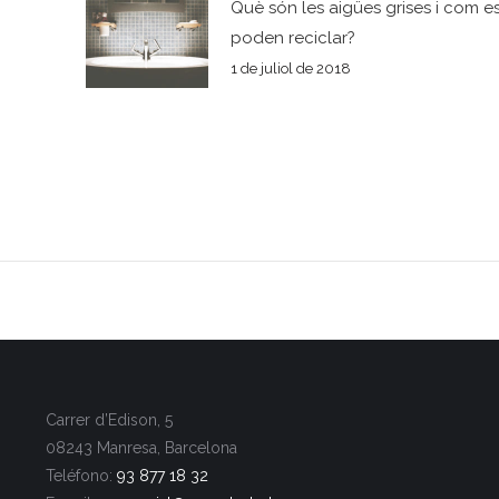
Què són les aigües grises i com e
poden reciclar?
1 de juliol de 2018
Carrer d’Edison, 5
08243 Manresa, Barcelona
Teléfono:
93 877 18 32