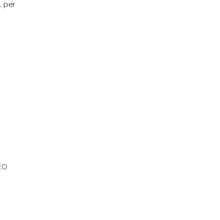
, per
EO