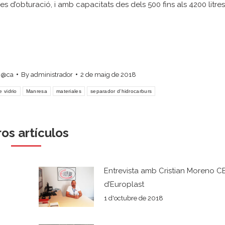
es d’obturació, i amb capacitats des dels 500 fins als 4200 litres
a @ca
By
administrador
2 de maig de 2018
e vidrio
Manresa
materiales
separador d'hidrocarburs
ros artículos
Entrevista amb Cristian Moreno C
d’Europlast
1 d'octubre de 2018