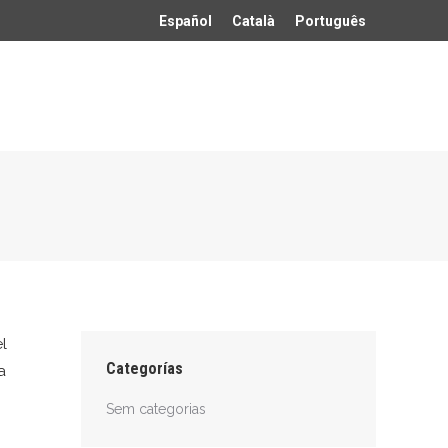
Español
Català
Português
l
Categorías
a
Sem categorias