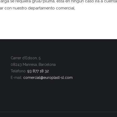
arga se requiera grúa/pluma, esta en ningún caso irá a cuenta
actar con nuestro departamento comercial.
Carrer d’Edison, 5
08243 Manresa, Barcelona
Teléfono:
93 877 18 32
E-mail:
comercial@europlast-
sl.com