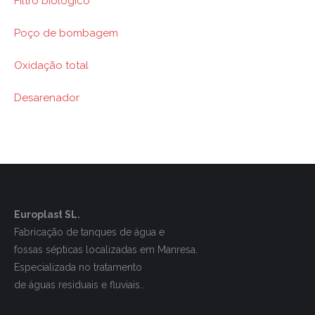
Filtro biológico
Poço de bombagem
Oxidação total
Desarenador
Europlast SL.
Fabricação de tanques de água e
fossas sépticas localizadas em Manresa.
Especializada no tratamento
de águas residuais e fluviais..