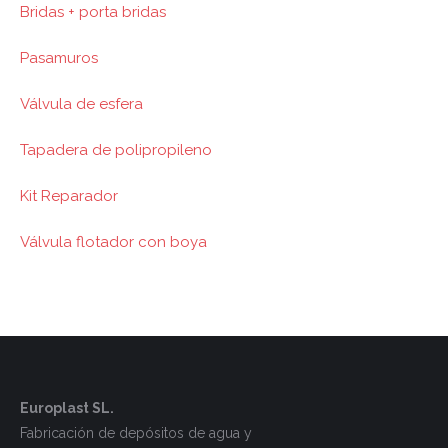
Bridas + porta bridas
Pasamuros
Válvula de esfera
Tapadera de polipropileno
Kit Reparador
Válvula flotador con boya
Europlast SL.
Fabricación de depósitos de agua y