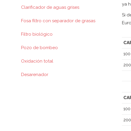
ya h
Clarificador de aguas grises
Si d
Fosa filtro con separador de grasas
Euro
Filtro biológico
CA
Pozo de bombeo
100
Oxidación total
200
Desarenador
CA
100
200