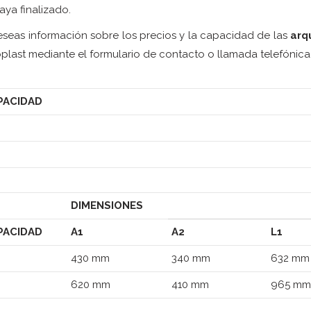
aya finalizado.
eseas información sobre los precios y la capacidad de las
arq
plast mediante el formulario de contacto o llamada telefónica
PACIDAD
DIMENSIONES
PACIDAD
A1
A2
L1
430 mm
340 mm
632 mm
620 mm
410 mm
965 mm