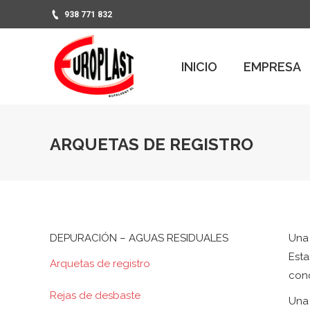
938 771 832
PR
INICIO
EMPRESA
INICIO
EMPRESA
ARQUETAS DE REGISTRO
DEPURACIÓN – AGUAS RESIDUALES
Un
Est
Arquetas de registro
conc
Rejas de desbaste
Un