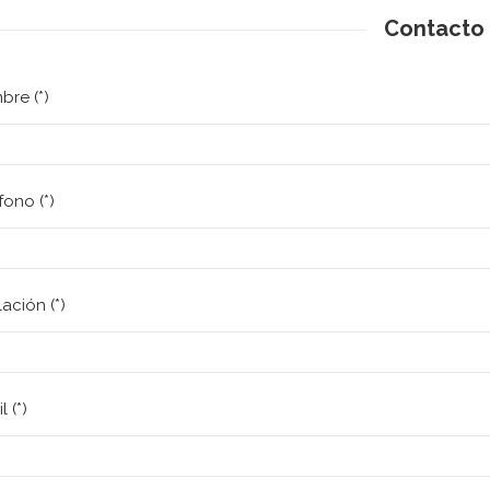
Contacto
re (*)
fono (*)
ación (*)
l (*)