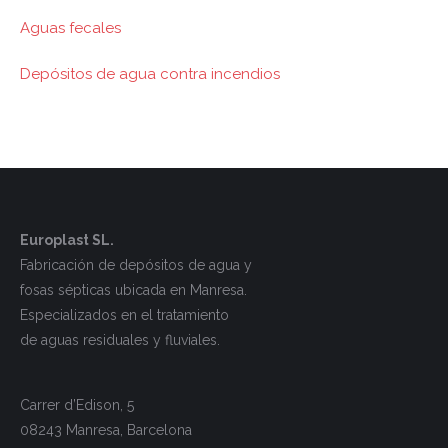
Aguas fecales
Depósitos de agua contra incendios
Europlast SL.
Fabricación de depósitos de agua y
fosas sépticas ubicada en Manresa.
Especializados en el tratamiento
de aguas residuales y fluviales.
Carrer d’Edison, 5
08243 Manresa, Barcelona