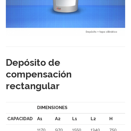
Depósito de
compensación
rectangular
DIMENSIONES
CAPACIDAD
A1
A2
L1
L2
H
1170
970
1550
1340
750