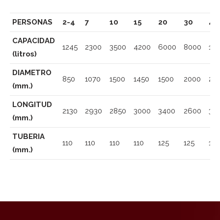
PERSONAS
2-4
7
10
15
20
30
40
CAPACIDAD
1245
2300
3500
4200
6000
8000
12
(litros)
DIAMETRO
850
1070
1500
1450
1500
2000
20
(mm.)
LONGITUD
2130
2930
2850
3000
3400
2600
38
(mm.)
TUBERIA
110
110
110
110
125
125
16
(mm.)